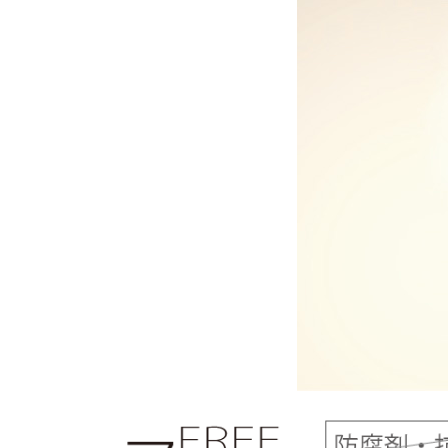
新
発
想
の
土
台
ケ
ア