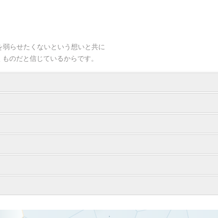
。
を弱らせたくないという想いと共に
届くものだと信じているからです。
.