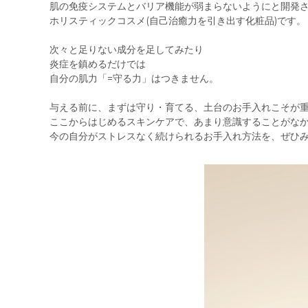
な？
肌の免疫システムとバリア機能が弱まらないようにと開発
と
ホリスティックコスメ(自己治癒力を引き出す化粧品)です。
思
っ
次々と足りない成分を足してみたり
た
炎症を鎮めるだけでは
ら！
自分の肌力「=守る力」はつきません。
角
質
与える前に、まずは守り・育てる、土台のお手入れこそが
層
ここからはじめるスキンケアで、あまり意識することがな
と
今の自分がストレスなく続けられるお手入れ方法を、ぜひ
常
在
菌
の
「守
る
力」
に
着
目
し
た