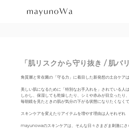
コ
mayunoWa
ン
公
テ
式
ン
オ
ツ
first visit
へ
ン
ス
ラ
キ
イ
ッ
ン
プ
ス
「肌リスクから守り抜き / 肌バ
ト
ア
角質層と常在菌の「守る力」に着目した新発想の土台ケア
化
学
美しい肌になるために「特別なお手入れを」されている人
物
しかし、保湿しても乾燥したり、シミや赤みが目立ったり、
質
毎朝鏡を見たときの肌が気分の下がる状態になりたくなく
過
敏
スキンケアを変えたりアイテムを増やす理由は人それぞれ
症
か
mayunowaのスキンケアは、そんな日々さまざま刺激に