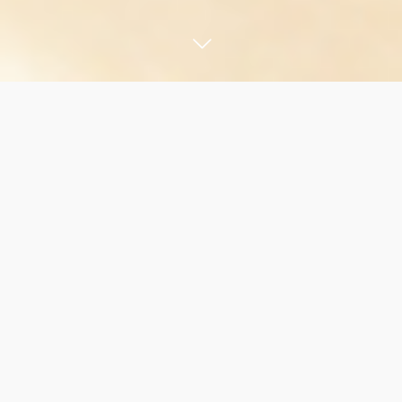
ログイン
導入をご検討の方
肌を知ることで 未来が変わる
mayunowa academyで学ぶことは、
単に肌の美容法や化粧品の効果効能を知ることではありません。
「何を使えばいいか」よりも先に、
「なぜ肌トラブルが起きるのか」を理解すること。
施術者自身が、肌が「立て直そうとする力」を体感し、信じきれ