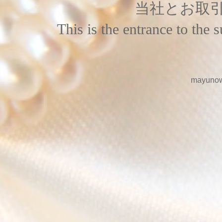
当社とお取
This is the entrance to th
mayu